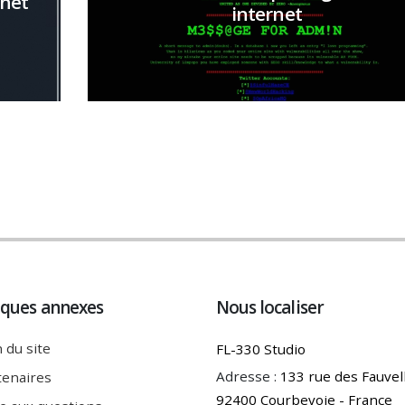
rnet
internet
Plus d'infos
iques annexes
Nous localiser
 du site
FL-330 Studio
Adresse :
133 rue des Fauvel
tenaires
92400 Courbevoie - France